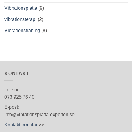
Vibrationsplatta
(9)
vibrationsterapi
(2)
Vibrationsträning
(8)
KONTAKT
Telefon:
073 925 76 40
E-post:
info@vibrationsplatta-experten.se
Kontaktformulär
>>