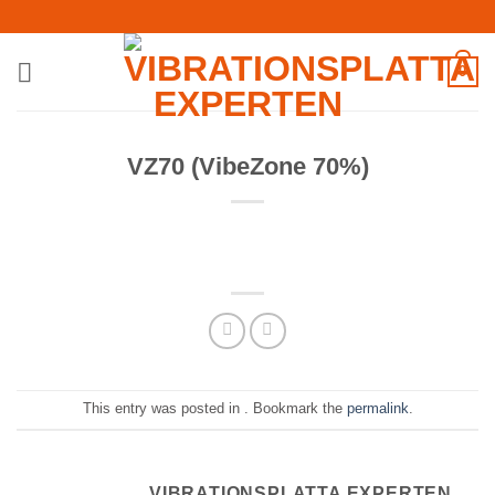
Skip
to
content
0
VZ70 (VibeZone 70%)
This entry was posted in . Bookmark the
permalink
.
VIBRATIONSPLATTA EXPERTEN