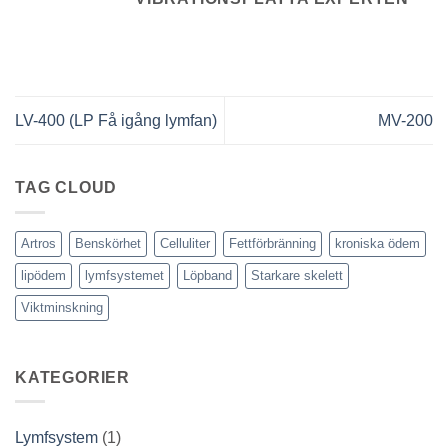
LV-400 (LP Få igång lymfan)
MV-200
TAG CLOUD
Artros
Benskörhet
Celluliter
Fettförbränning
kroniska ödem
lipödem
lymfsystemet
Löpband
Starkare skelett
Viktminskning
KATEGORIER
Lymfsystem
(1)