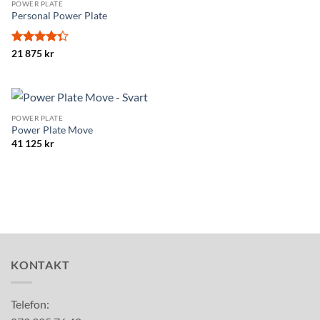
POWER PLATE
Personal Power Plate
Betygsatt
21 875
kr
4.33
av 5
POWER PLATE
Power Plate Move
41 125
kr
KONTAKT
Telefon: