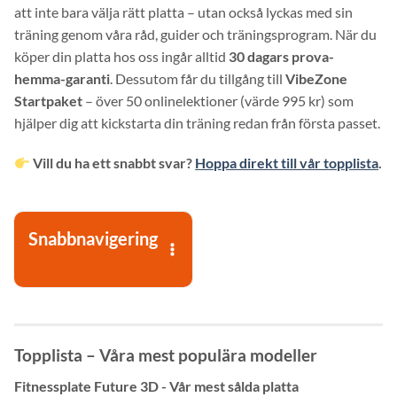
att inte bara välja rätt platta – utan också lyckas med sin
träning genom våra råd, guider och träningsprogram. När du
köper din platta hos oss ingår alltid
30 dagars prova-
hemma-garanti
. Dessutom får du tillgång till
VibeZone
Startpaket
– över 50 onlinelektioner (värde 995 kr) som
hjälper dig att kickstarta din träning redan från första passet.
Vill du ha ett snabbt svar?
Hoppa direkt till vår topplista
.
Snabbnavigering
Topplista – Våra mest populära modeller
Fitnessplate Future 3D - Vår mest sålda platta