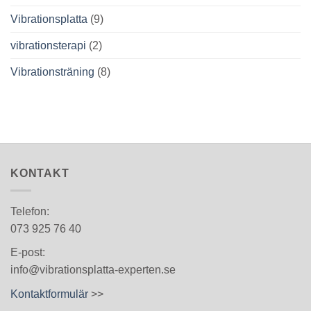
Vibrationsplatta
(9)
vibrationsterapi
(2)
Vibrationsträning
(8)
KONTAKT
Telefon:
073 925 76 40
E-post:
info@vibrationsplatta-experten.se
Kontaktformulär
>>