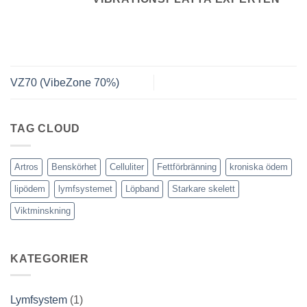
VZ70 (VibeZone 70%)
TAG CLOUD
Artros
Benskörhet
Celluliter
Fettförbränning
kroniska ödem
lipödem
lymfsystemet
Löpband
Starkare skelett
Viktminskning
KATEGORIER
Lymfsystem
(1)