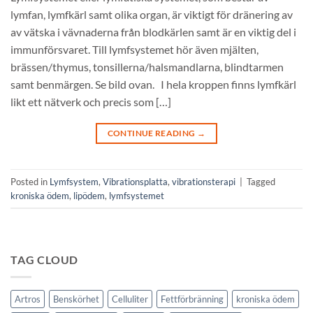
lymfan, lymfkärl samt olika organ, är viktigt för dränering av
av vätska i vävnaderna från blodkärlen samt är en viktig del i
immunförsvaret. Till lymfsystemet hör även mjälten,
brässen/thymus, tonsillerna/halsmandlarna, blindtarmen
samt benmärgen. Se bild ovan. I hela kroppen finns lymfkärl
likt ett nätverk och precis som […]
CONTINUE READING
→
Posted in
Lymfsystem
,
Vibrationsplatta
,
vibrationsterapi
|
Tagged
kroniska ödem
,
lipödem
,
lymfsystemet
TAG CLOUD
Artros
Benskörhet
Celluliter
Fettförbränning
kroniska ödem