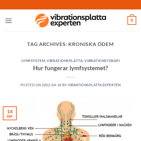
Skip
to
content
0
TAG ARCHIVES:
KRONISKA ÖDEM
LYMFSYSTEM
,
VIBRATIONSPLATTA
,
VIBRATIONSTERAPI
Hur fungerar lymfsystemet?
POSTED ON
2022-04-14
BY
VIBRATIONSPLATTA EXPERTEN
14
apr