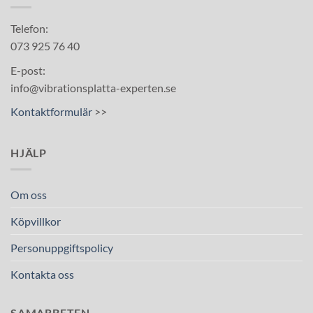
Telefon:
073 925 76 40
E-post:
info@vibrationsplatta-experten.se
Kontaktformulär
>>
HJÄLP
Om oss
Köpvillkor
Personuppgiftspolicy
Kontakta oss
SAMARBETEN