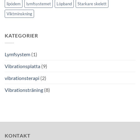
lipödem
lymfsystemet
Löpband
Starkare skelett
Viktminskning
KATEGORIER
Lymfsystem
(1)
Vibrationsplatta
(9)
vibrationsterapi
(2)
Vibrationsträning
(8)
KONTAKT