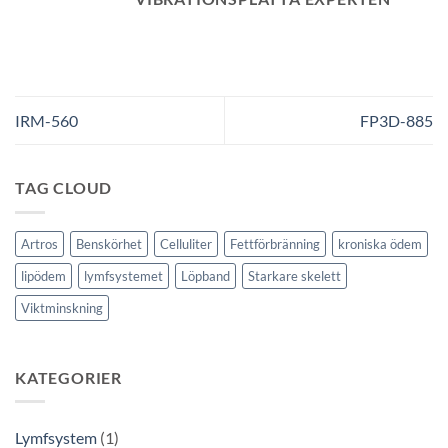
IRM-560
FP3D-885
TAG CLOUD
Artros
Benskörhet
Celluliter
Fettförbränning
kroniska ödem
lipödem
lymfsystemet
Löpband
Starkare skelett
Viktminskning
KATEGORIER
Lymfsystem
(1)