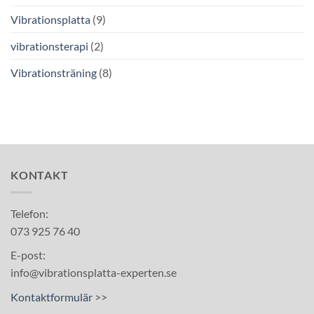
Vibrationsplatta
(9)
vibrationsterapi
(2)
Vibrationsträning
(8)
KONTAKT
Telefon:
073 925 76 40
E-post:
info@vibrationsplatta-experten.se
Kontaktformulär
>>