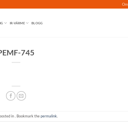
Om
NG
IR-VÄRME
BLOGG
PEMF-745
posted in . Bookmark the
permalink
.