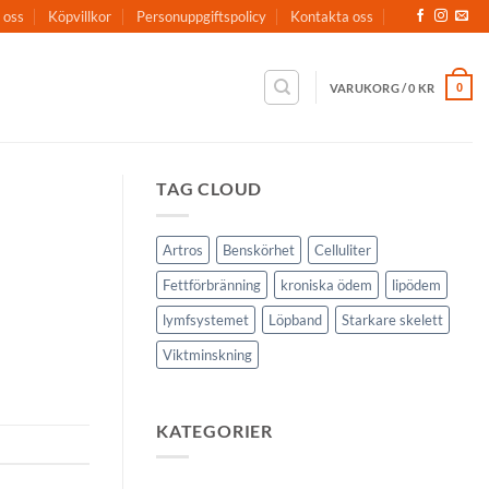
 oss
Köpvillkor
Personuppgiftspolicy
Kontakta oss
VARUKORG /
0
KR
0
TAG CLOUD
Artros
Benskörhet
Celluliter
Fettförbränning
kroniska ödem
lipödem
lymfsystemet
Löpband
Starkare skelett
Viktminskning
KATEGORIER