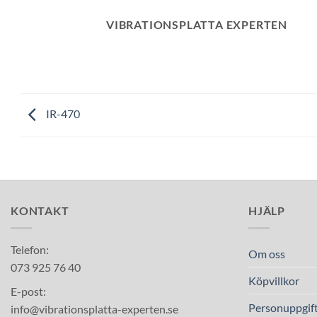
VIBRATIONSPLATTA EXPERTEN
IR-470
KONTAKT
HJÄLP
Telefon:
Om oss
073 925 76 40
Köpvillkor
E-post:
Personuppgift
info@vibrationsplatta-experten.se