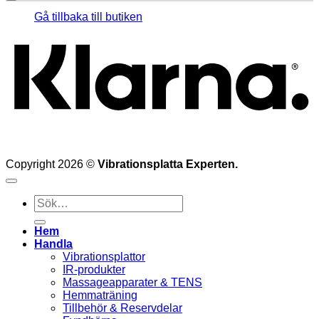
K
Gå tillbaka till butiken
Copyright 2026 ©
Vibrationsplatta Experten.
Sök
efter:
Hem
Handla
Vibrationsplattor
IR-produkter
Massageapparater & TENS
Hemmaträning
Tillbehör & Reservdelar