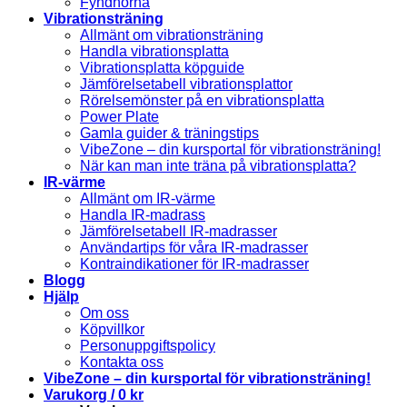
Fyndhörna
Vibrationsträning
Allmänt om vibrationsträning
Handla vibrationsplatta
Vibrationsplatta köpguide
Jämförelsetabell vibrationsplattor
Rörelsemönster på en vibrationsplatta
Power Plate
Gamla guider & träningstips
VibeZone – din kursportal för vibrationsträning!
När kan man inte träna på vibrationsplatta?
IR-värme
Allmänt om IR-värme
Handla IR-madrass
Jämförelsetabell IR-madrasser
Användartips för våra IR-madrasser
Kontraindikationer för IR-madrasser
Blogg
Hjälp
Om oss
Köpvillkor
Personuppgiftspolicy
Kontakta oss
VibeZone – din kursportal för vibrationsträning!
Varukorg /
0
kr