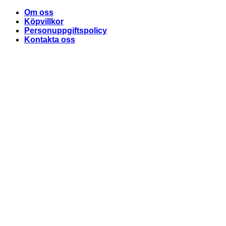
Skip
Om oss
to
Köpvillkor
content
Personuppgiftspolicy
Kontakta oss