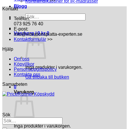
Kontraindikationer för IR-madrasser
Blogg
Kontakt
Sök
Telefon:
efter:
073 925 76 40
E-post:
Varukorg /
0
kr
0
info@vibrationsplatta-experten.se
Kontaktformulär
>>
Hjälp
Om oss
Köpvillkor
Inga produkter i varukorgen.
Personuppgiftspolicy
Kontakta oss
Gå tillbaka till butiken
Samarbeten
0
Varukorg
Sök
Inga produkter i varukorgen.