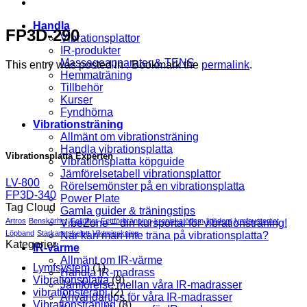
Handla
FP3D-290
Vibrationsplattor
IR-produkter
Massageapparater & TENS
This entry was posted in . Bookmark the
permalink
.
Hemmaträning
Tillbehör
Kurser
Fyndhörna
Vibrationsträning
Allmänt om vibrationsträning
Handla vibrationsplatta
Vibrationsplatta Experten
Vibrationsplatta köpguide
Jämförelsetabell vibrationsplattor
LV-800
Rörelsemönster på en vibrationsplatta
FP3D-340
Power Plate
Tag Cloud
Gamla guider & träningstips
Artros
Benskörhet
Celluliter
Fettförbränning
kroniska ödem
lipödem
lymfsystemet
VibeZone – din kursportal för vibrationsträning!
Löpband
Starkare skelett
Viktminskning
När kan man inte träna på vibrationsplatta?
Kategorier
IR-värme
Allmänt om IR-värme
Lymfsystem
(1)
Handla IR-madrass
Vibrationsplatta
(9)
Jämförelse mellan våra IR-madrasser
vibrationsterapi
(2)
Användartips för våra IR-madrasser
Vibrationsträning
(8)