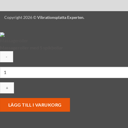
Copyright 2026 ©
Vibrationsplatta Experten.
Massageroller med 5 spikbollar
Massageroller
med
5
spikbollar
mängd
LÄGG TILL I VARUKORG