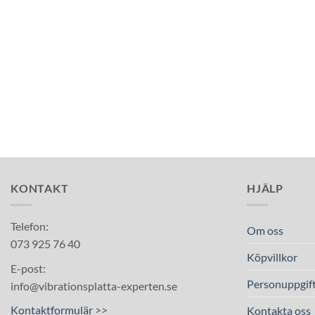
KONTAKT
HJÄLP
Telefon:
Om oss
073 925 76 40
Köpvillkor
E-post:
Personuppgift
info@vibrationsplatta-experten.se
Kontaktformulär
>>
Kontakta oss