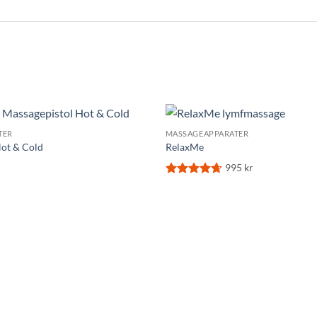
TER
MASSAGEAPPARATER
Hot & Cold
RelaxMe
995
kr
Betygsatt
4.66
av 5