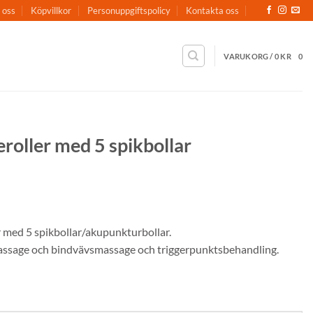
 oss
Köpvillkor
Personuppgiftspolicy
Kontakta oss
VARUKORG /
0
KR
0
roller med 5 spikbollar
er
 med 5 spikbollar/akupunkturbollar.
assage och bindvävsmassage och triggerpunktsbehandling.