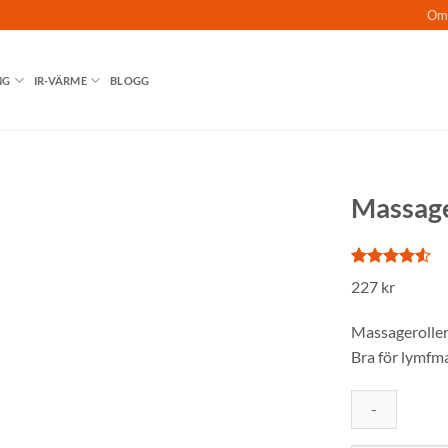
Om
NG
IR-VÄRME
BLOGG
Massage
Betygsatt
2
227
kr
4.5
av 5
baserat på
kundrecension
Massageroller
Bra för lymfm