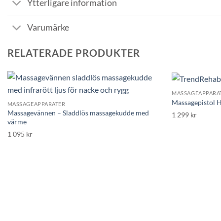
Ytterligare information
Varumärke
RELATERADE PRODUKTER
MASSAGEAPPARA
Massagepistol 
MASSAGEAPPARATER
Massagevännen – Sladdlös massagekudde med
1 299
kr
värme
1 095
kr