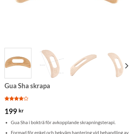
Gua Sha skrapa
Betygsatt
1
199
kr
4
av 5
baserat
på
Gua Sha i bokträ för avkopplande skrapningsterapi.
kundrecension
Formad för enkel och bekväm hantering vid behandling av