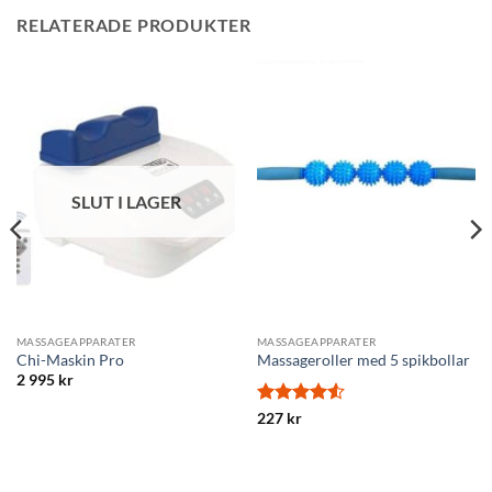
RELATERADE PRODUKTER
SLUT I LAGER
MASSAGEAPPARATER
MASSAGEAPPARATER
Chi-Maskin Pro
Massageroller med 5 spikbollar
2 995
kr
Betygsatt
227
kr
4.5
av 5