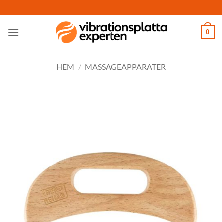
Skip
to
content
0
HEM
/
MASSAGEAPPARATER