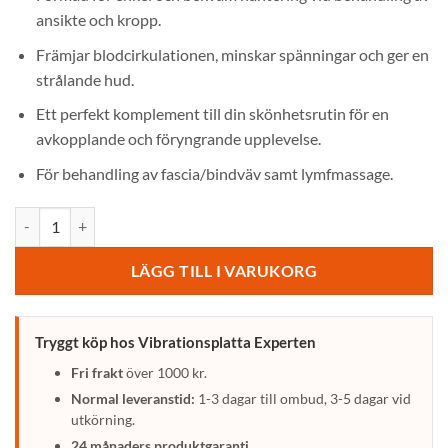
ansikte och kropp.
Främjar blodcirkulationen, minskar spänningar och ger en
strålande hud.
Ett perfekt komplement till din skönhetsrutin för en
avkopplande och föryngrande upplevelse.
För behandling av fascia/bindväv samt lymfmassage.
Gua Sha skrapa mängd
LÄGG TILL I VARUKORG
Tryggt köp hos Vibrationsplatta Experten
Fri frakt
över 1000 kr.
Normal leveranstid:
1-3 dagar till ombud, 3-5 dagar vid
utkörning.
24 månaders produktgaranti.