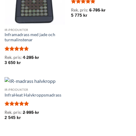
Betygsatt
Rek. pris:
6 795
kr
4.84
av 5
5 775
kr
IR-PRODUKTER
Inframadrass med jade och
turmalinstenar
Betygsatt
Rek. pris:
4 295
kr
4.73
av 5
3 650
kr
IR-PRODUKTER
InfraHeat Halvkroppsmadrass
Betygsatt
5
Rek. pris:
2 995
kr
av 5
2 545
kr