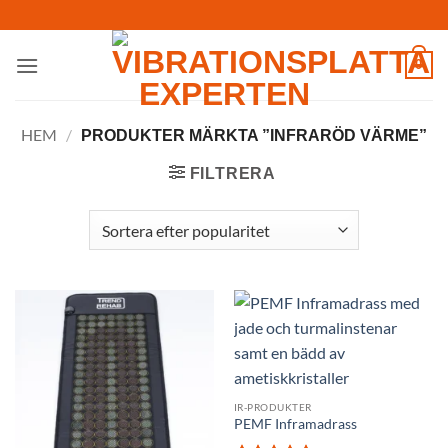
Skip
to
content
0
HEM
/
PRODUKTER MÄRKTA ”INFRARÖD VÄRME”
FILTRERA
IR-PRODUKTER
PEMF Inframadrass