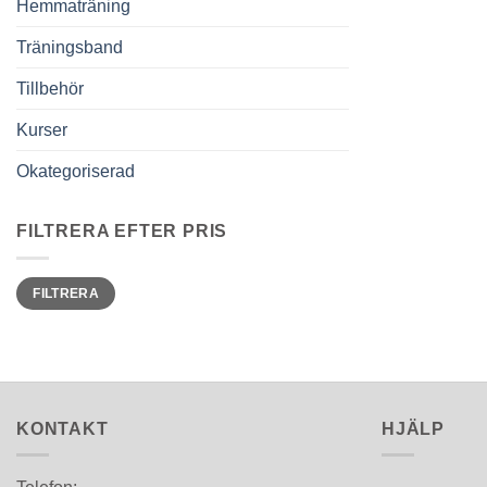
Hemmaträning
Träningsband
Tillbehör
Kurser
Okategoriserad
FILTRERA EFTER PRIS
Min
Max
FILTRERA
pris
pris
KONTAKT
HJÄLP