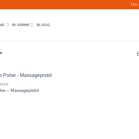
Om 
ING
IR-VÄRME
BLOGG
”
E
ATER
lse – Massagepistol