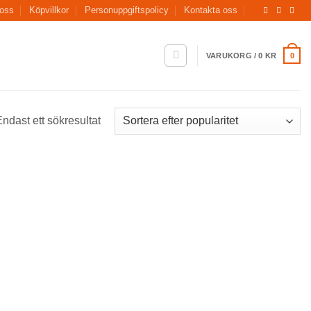
oss
Köpvillkor
Personuppgiftspolicy
Kontakta oss
VARUKORG /
0
KR
0
ndast ett sökresultat