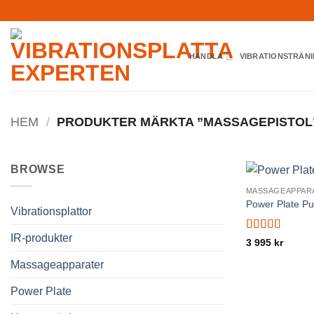
Skip
to
content
HANDLA
VIBRATIONSTRÄN
HEM
/
PRODUKTER MÄRKTA ”MASSAGEPISTOL
BROWSE
MASSAGEAPPAR
Power Plate Pu
Vibrationsplattor
IR-produkter
Betygsatt
5
3 995
kr
av 5
Massageapparater
Power Plate