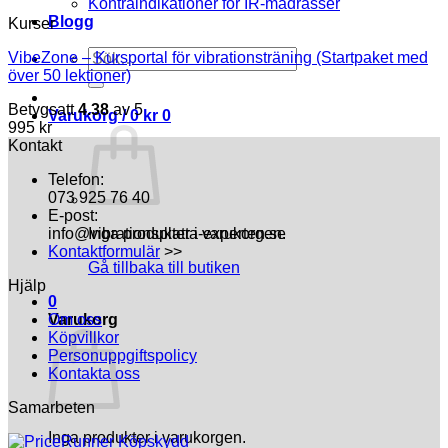
Kontraindikationer för IR-madrasser
Blogg
Kurser
Sök
VibeZone – Kursportal för vibrationsträning (Startpaket med
efter:
över 50 lektioner)
Betygsatt
4.38
av 5
Varukorg /
0
kr
0
995
kr
Kontakt
Telefon:
073 925 76 40
E-post:
info@vibrationsplatta-experten.se
Inga produkter i varukorgen.
Kontaktformulär
>>
Gå tillbaka till butiken
Hjälp
0
Varukorg
Om oss
Köpvillkor
Personuppgiftspolicy
Kontakta oss
Samarbeten
Inga produkter i varukorgen.