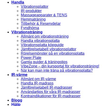
Handla
Vibrationsplattor
IR-produkter
Massageapparater & TENS
Hemmaträning
Tillbehör & Reservdelar
Fyndhörna
Vibrationsträning
Allmänt om vibrationsträning
Handla vibrationsplatta
Vibrationsplatta köpguide
Jämförelsetabell vibrationsplattor
Rörelsemönster på en vibrationsplatta
Power Plate
Gamla guider & träningstips
VibeZone – din kursportal för vibrationsträning!
När kan man inte träna på vibrationsplatta?
IR-värme
Allmänt om IR-värme
Handla IR-madrass
Jämförelsetabell IR-madrasser
Användartips för våra IR-madrasser
Kontraindikationer för IR-madrasser
Blogg
Hjälp