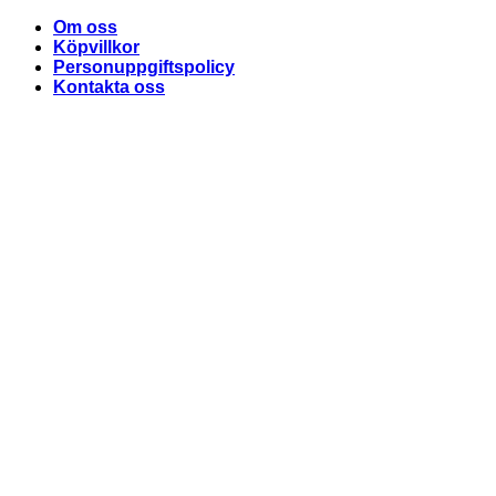
Skip
Om oss
to
Köpvillkor
content
Personuppgiftspolicy
Kontakta oss