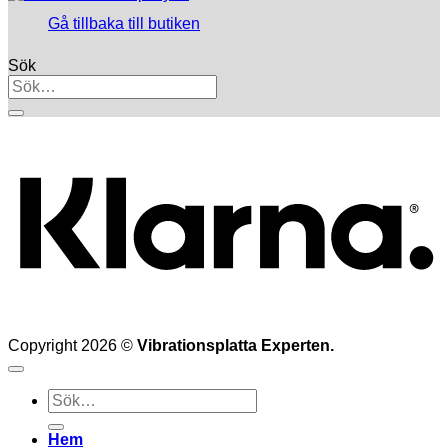
Gå tillbaka till butiken
Sök
K
Copyright 2026 ©
Vibrationsplatta Experten.
Sök
efter:
Hem